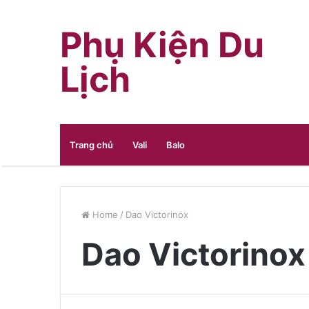
Phụ Kiện Du
Lịch
Trang chủ
Vali
Balo
Home
/
Dao Victorinox
Dao Victorinox