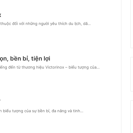
x
thuộc đối với những người yêu thích du lịch, dã…
, bền bỉ, tiện lợi
iếng đến từ thương hiệu Victorinox – biểu tượng của…
ĩ
nh biểu tượng của sự bền bỉ, đa năng và tinh…