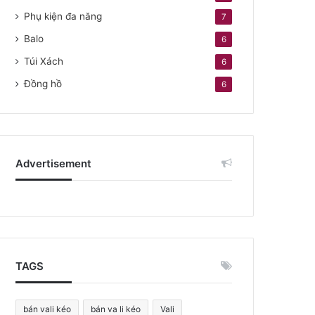
Phụ kiện đa năng
7
Balo
6
Túi Xách
6
Đồng hồ
6
Advertisement
TAGS
bán vali kéo
bán va li kéo
Vali