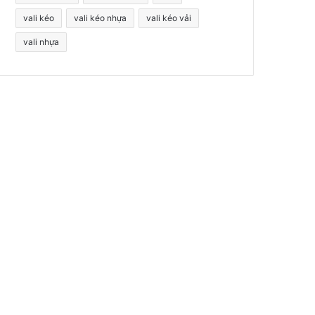
vali kéo
vali kéo nhựa
vali kéo vải
vali nhựa