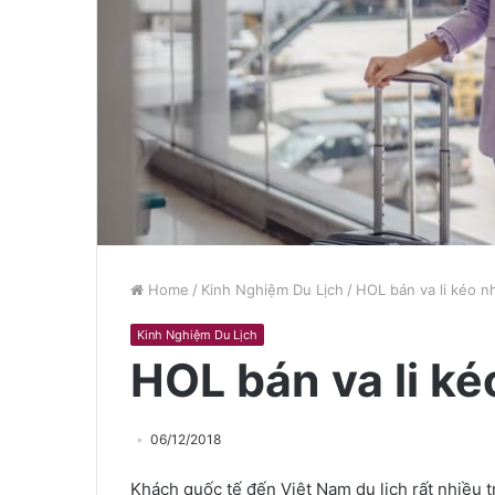
Home
/
Kinh Nghiệm Du Lịch
/
HOL bán va li kéo n
Kinh Nghiệm Du Lịch
HOL bán va li k
06/12/2018
Khách quốc tế đến Việt Nam du lịch rất nhiều 