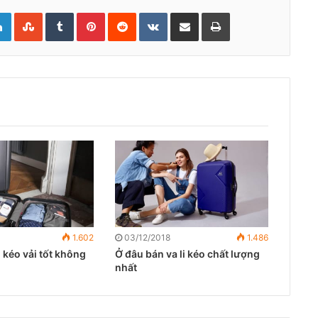
LinkedIn
StumbleUpon
Tumblr
Pinterest
Reddit
VKontakte
Share via Email
Print
1.602
03/12/2018
1.486
 kéo vải tốt không
Ở đâu bán va li kéo chất lượng
nhất