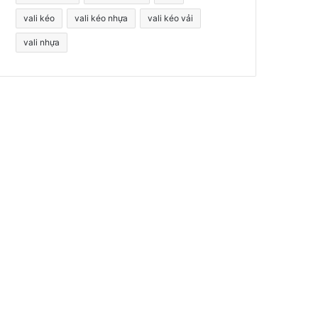
vali kéo
vali kéo nhựa
vali kéo vải
vali nhựa