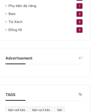
Phụ kiện đa năng
7
Balo
6
Túi Xách
6
Đồng hồ
6
Advertisement
TAGS
bán vali kéo
bán va li kéo
Vali